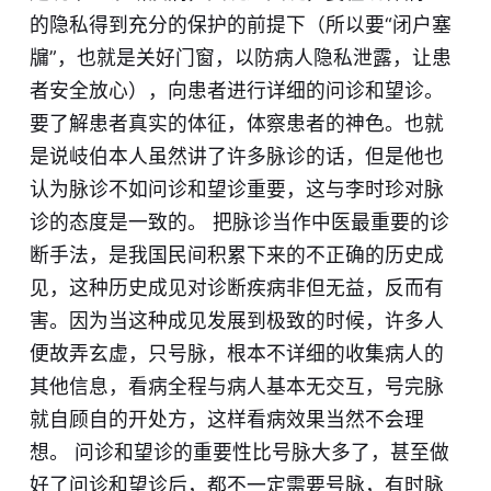
的隐私得到充分的保护的前提下（所以要“闭户
塞
牖”，也就是关好门窗，以防病人隐私泄露，让患
者安全放心），向患者进行详细的问诊和望诊。
要了解患者真实的体征，体察患者的神色。也就
是说岐伯本人虽然讲了许多脉诊的话，但是他也
认为脉诊不如问诊和望诊重要，这与李时珍对脉
诊的态度是一致的。 把脉诊当作中医最重要的诊
断手法，是我国民间积累下来的不正确的历史成
见，这种历史成见对诊断疾病非但无益，反而有
害。因为当这种成见发展到极致的时候，许多人
便故弄玄虚，只号脉，根本不详细的收集病人的
其他信息，看病全程与病人基本无交互，号完脉
就自顾自的开处方，这样看病效果当然不会理
想。 问诊和望诊的重要性比号脉大多了，甚至做
好了问诊和望诊后，都不一定需要号脉，有时
脉