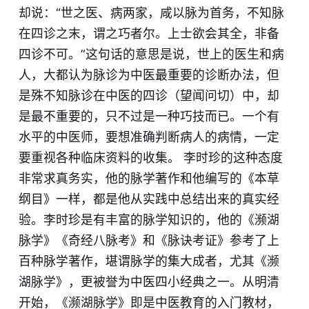
却说：“世之医、病两家，咸以脉为首务，不知脉
在四诊之末，谓之巧者尔。上士欲会其全，非备
四诊不可。”这句话的意思是说，世上的医生和病
人，大都认为脉诊为中医最重要的诊断办法，但
是殊不知脉诊在中医的四诊（望闻问切）中，却
是最不重要的，只不过是一种巧技而已。一个有
水平的中医师，要想准确判断病人的病情，一定
要重视各种临床资料的收集。 李时珍的这种态度
非常求真务实，他的
脉
学著作和他编写的《本草
纲目》一样，都是他从实践中总结出来的真实经
验。李时珍是有丰富的脉学知识的，他的《濒湖
脉学》《奇经八脉考》和《脉诀考证》参考了上
百种脉学著作，堪谓脉学的集大成者，尤其《濒
湖脉学》，更被誉为中医四小经典之一。从明清
开始，《濒湖脉学》即是中医教育的入门教材，