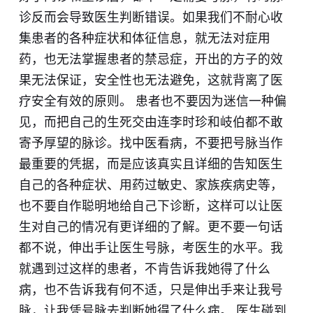
诊反而会导致医生判断错误。如果我们不耐心收
集患者的各种症状和体征信息，就无法对症用
药，也无法掌握患者的禁忌症，开出的方子的效
果无法保证，安全性也无法避免，这就背离了医
疗安全有效的原则。 患者也不要因为迷信一种偏
见，而把自己的生死交由连李时珍和岐伯都不敢
寄予厚望的
脉
诊。找中医看病，不要把号脉当作
最重要的凭据，而是应该真实且详细的告知医生
自己的各种症状、用药过敏史、家族疾病史等，
也不要自作聪明地给自己下诊断，这样可以让医
生对自己的情况有更详细的了解。更不要一句话
都不说，伸出手让医生
号
脉，考医生的水平。我
就遇到过这样的患者，不肯告诉我她得了什么
病，也不告诉我有何不适，只是伸出手来让我
号
脉，让我凭号脉去判断她得了什么病。 医生碰到