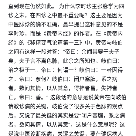
直到现在仍然如此。 为什么李时珍主张脉学为四
诊之末，在四诊之中最不重要呢？这主要是因为
中医脉诊的确不准确，最早提出这种意见的不是
李时珍，而是《黄帝内经》的作者。在《黄帝内
经》的《移精变气论篇第十三》中，黄帝与岐伯
之间有这样一段对答：“帝曰：余闻其要于夫子
矣，夫子言不离色脉，此余之所知也。岐伯曰：
治之极于一。帝曰：何谓一？岐伯曰：一者因得
之。帝曰：奈何？岐伯曰：闭户塞牖，系之病
者，数问其情，以从其意，得神者昌，失神者
亡。帝曰：善。” 这段话的意思是说黄帝在向岐伯
请教诊病的关键，岐伯说了很多关于色脉的观点
后，又说了最关键的其实是要“闭户塞牖，系之病
者，数问其情，以从其意”，这是什么意思呢？这
是说中医诊断疾病，关键之关键，要在确保病人