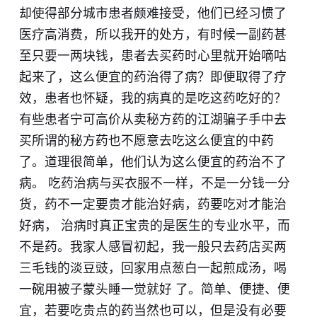
却使得部分城市患者颇难接受，他们已经习惯了
医疗高消费，所以我开的处方，有时候一副药甚
至只要一两块钱，患者去买药时心里就开始嘀咕
起来了，这么便宜的药治得了病？即便取得了疗
效，患者也怀疑，我的病真的是吃这药吃好的？
有些患者宁可高价从卖秘方药的江湖骗子手中去
买所谓的秘方药也不愿意去吃这么便宜的中药
了。道理很简单，他们认为这么便宜的药治不了
病。 吃药治病与买衣服不一样，不是一分钱一分
货，药不一定要贵才能治好病，药要吃对才能治
好病， 治病时真正宝贵的是医生的专业水平，而
不是药。我家人感冒初起，我一般只去药店买两
三毛钱的淡豆豉，回家用点葱白一起煎成汤，喝
一碗用被子蒙头睡一觉就好 了。简单、便捷、便
宜，若要吃贵点的药当然也可以，但是没有必要