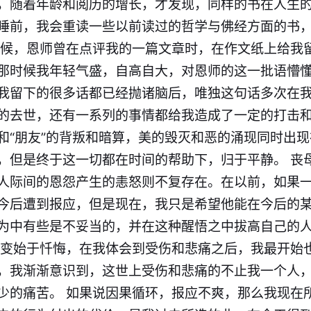
，随着年龄和阅历的增长，才发现，同样的书在人生
睡前，我会重读一些以前读过的哲学与佛经方面的书，
时候，恩师曾在点评我的一篇文章时，在作文纸上给我
那时候我年轻气盛，自高自大，对恩师的这一批语懵
我留下的很多话都已经抛诸脑后，唯独这句话多次在我
的去世，还有一系列的事情都给我造成了一定的打击
和“朋友”的背叛和暗算，美的毁灭和恶的涌现同时出
，但是终于这一切都在时间的帮助下，归于平静。 丧
人际间的恩怨产生的恚怒则不复存在。在以前，如果
今后遭到报应，但是现在，我只是希望他能在今后的
为中有些是不妥当的，并在这种醒悟之中拔高自己的
转变始于忏悔，在我体会到受伤和悲痛之后，我最开始
，我渐渐意识到，这世上受伤和悲痛的不止我一个人
少的痛苦。 如果说因果循环，报应不爽，那么我现在