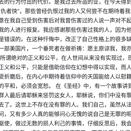
去的行为付出的代价。是我过去所造的业，在今天得
，仇者快”，那些曾经仇恨过我的人又何尝不在期待着
意在我自己受到伤害后对我曾伤害过的人说一声对不
我的人进行报复。我应感谢那些伤害过我的人，因为
是错误的。在这种忏悔中，改正了自己性格上的很多缺
一部美国片，一个垂死者在做祈祷：愿主原谅我，我
，所谓绝对的正义和公平，在人世间从来没有实现过，
正义和公平，只能是借助信仰在幻想中得以实现，而
受折磨后，在内心中期待着信仰中的天国能给人以慰
的平和，必须会宽恕。 在《圣经》中，有一个故事讲
群人最后请耶稣来惩罚这女人，耶稣说，你们中没有
去了。这世上不存在没有罪的人。我们自己，虽然从
问，又有多少人真的能够问心无愧的说自己是无罪的呢
驱使，做过无数的损人利己的事情，仔细反思后，我