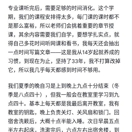
专业课听完后，需要足够的时间消化。这个学
期，我们的课程安排得太多，每门课的课时都不
是那么富裕，所以老师们会挑着重要的章节授
课，其余内容需要我们自学，要想学扎实点，就
得自己多花时间听网课和看书，我每天还会抽出
一点时间写篇文章
——
这是我从
14
岁起就养成的
习惯，到现在为止，坚持了
33
年，我不打算改掉
它，所以我几乎每天都感到时间不够用。
我们夏季的晚自习是上到晚上九点十分结束（冬
季是八点四十），但我一般会在教室里学习到九
点四十。基本上每天都是我最后离开教室，我有
教室的钥匙，晚上负责关灯、关风扇和锁门。回
宿舍洗簌后，大概十点半能入睡。次日早晨五点
半左右起床，洗漱完后，六点左右出宿舍楼，到