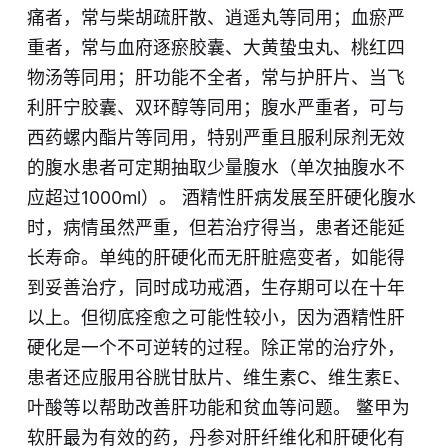
痛者，常与柴胡疏肝散、逍遥丸等同用；血瘀严
重者，常与血府逐瘀胶囊、大黄蛰虫丸、桃红四
物汤等同用；肝功能不全者，常与护肝片、当飞
利肝宁胶囊、双环醇等同用；腹水严重者，可与
西药螺内酯片等同用，特别严重且服利尿剂无效
的腹水患者可定期抽取少量腹水（单次抽腹水不
应超过1000ml）。 酒精性肝病发展至肝硬化腹水
时，病情虽然严重，但若治疗得当，患者还能延
长寿命。单纯的肝硬化而无肝脏癌变者，如能得
到妥善治疗，同时成功戒酒，生存期可以在十年
以上。但彻底痊愈之可能性较小，因为酒精性肝
硬化是一个不可逆转的过程。除正常的治疗外，
患者还应服用谷胱甘肽片、维生素C、维生素E、
叶酸等以帮助改善肝功能和贫血等问题。 鳖甲为
软肝最为有效的药，丹参对肝纤维化和肝硬化有