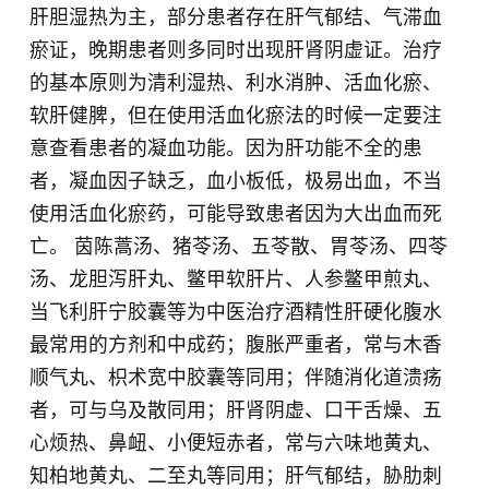
肝胆湿热为主，部分患者存在肝气郁结、气滞血
瘀证，晚期患者则多同时出现肝肾阴虚证。治疗
的基本原则为清利湿热、利水消肿、活血化瘀、
软肝健脾，但在使用活血化瘀法的时候一定要注
意查看患者的凝血功能。因为肝功能不全的患
者，凝血因子缺乏，血小板低，极易出血，不当
使用活血化瘀药，可能导致患者因为大出血而死
亡。 茵陈蒿汤、猪苓汤、五苓散、胃苓汤、四苓
汤、龙胆泻肝丸、鳖甲软肝片、人参鳖甲煎丸、
当飞利肝宁胶囊等为中医治疗酒精性肝硬化腹水
最常用的方剂和中成药；腹胀严重者，常与木香
顺气丸、枳术宽中胶囊等同用；伴随消化道溃疡
者，可与乌及散同用；肝肾阴虚、口干舌燥、五
心烦热、鼻衄、小便短赤者，常与六味地黄丸、
知柏地黄丸、二至丸等同用；肝气郁结，胁肋刺