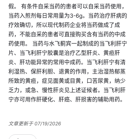
假。 有条件自采当药的患者可以自采当药使用，
当药入煎剂每日常用量为3-6g。当药治疗肝病的
疗效确切，所以现代制药企业将当药做成了成
药，不能自采的患者可直接购买含有当药的中成
药使用。 当药与水飞蓟宾一起制成的当飞利肝宁
片、当飞利肝宁胶囊是治疗乙型肝炎、黄疸肝
炎、肝功能异常的常用中成药。当飞利肝宁有清
利湿热、保肝利胆、退黄的作用，主治湿热郁蒸
所致的黄疸，症见面黄或目黄，口苦尿黄，纳少
乏力，或急、慢性肝炎见上述证候者。当飞利肝
宁亦可用作肝硬化、肝癌、肝损害的辅助用药。
文章更新于 07/19/2026