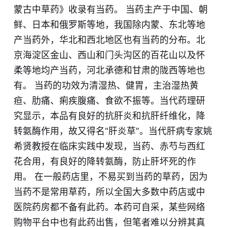
蒙古中草药》收录有当药。 当药主产于中国、朝
鲜、日本和俄罗斯等地，我国除内蒙、东北等地
产当药外，华北和西北地区也有当药的分布。北
京海淀区金山、西山和门头沟区的百花山以及怀
柔等地均产当药，河北承德和甘肃的陇西等地也
有。 当药的功效为清湿热、健胃，主治湿热黄
疸、肋痛、痢疾腹痛、食欲不振等。当代药理研
究显示，本品有良好的抗肝炎和抗肝纤维化，降
转氨酶作用，故又得名“肝炎草”。当代肝病专家姚
希贤教授在临床实践中发现，当药、赤芍与西红
花合用，有良好的降转氨酶，防止肝坏死的作
用。 在一般药店里，不易买到当药的草药，因为
当药不是常用草药，所以全国大多数中药店或中
医院药房都不备有此药。本药可自采，某些网络
购物平台中也有此药出售，但笔者难以分辨其真