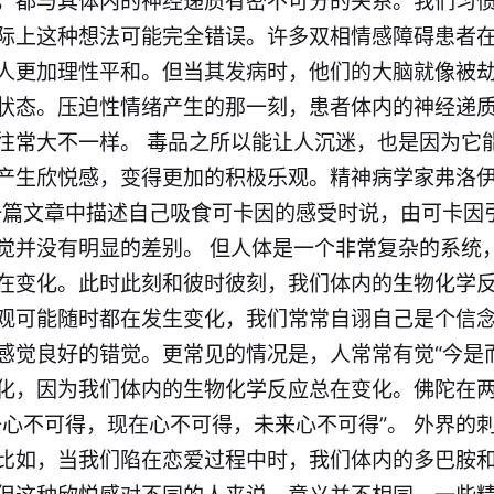
，都与其体内的神经递质有密不可分的关系。我们习
际上这种想法可能完全错误。许多双相情感障碍患者
人更加理性平和。但当其发病时，他们的大脑就像被
状态。压迫性情绪产生的那一刻，患者体内的神经递
往常大不一样。 毒品之所以能让人沉迷，也是因为它
产生欣悦感，变得更加的积极乐观。精神病学家弗洛
的一篇文章中描述自己吸食可卡因的感受时说，由可卡因
觉并没有明显的差别。 但人体是一个非常复杂的系统
在变化。此时此刻和彼时彼刻，我们体内的生物化学
观可能随时都在发生变化，我们常常自诩自己是个信
感觉良好的错觉。更常见的情况是，人常常有觉“今是
化，因为我们体内的生物化学反应总在变化。佛陀在
去心不可得，现在心不可得，未来心不可得”。 外界的
比如，当我们陷在恋爱过程中时，我们体内的多巴胺