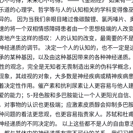
心不可得，未来心不可得。 ——《金刚经》 如果有一
乐道的心理学、哲学等与人的认知相关的学科变得像
异的。 因为当我们亲眼目睹过像碳酸锂、氯丙嗪片、
速的将一个双相情感障碍患者由一个思想极端的人改
衷地产生这样的感叹：人的认知的改变，最需要的不
神经递质的调节。 决定一个人的认知的，也不一定是
承的某种基因，以及由这种基因带来的各种神经递质。
流行性的观念，完全是无知者无畏制造出来的伪科学概念
现象，其歧视的对象，大多数是神经疾病或精神疾病患
着决定性作用。催产素和抗利尿素让人更容易与他人
爱的能力；5-羟色胺和多巴胺能让一个人更阳光自信
，对事物的认识也更极端；应激素皮质醇会抑制多巴
种问题的看法更悲观，也更容易指责家人。苏轼和杜
神经递质的不同决定的。 以上这些都不是人的自由意