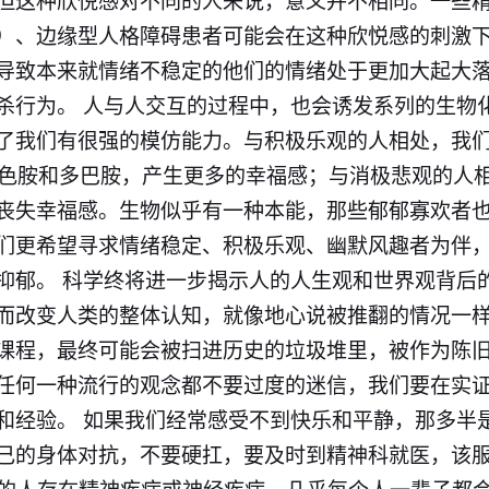
但这种欣悦感对不同的人来说，意义并不相同。一些
）、边缘型人格障碍患者可能会在这种欣悦感的刺激
导致本来就情绪不稳定的他们的情绪处于更加大起大
杀行为。 人与人交互的过程中，也会诱发系列的生物
了我们有很强的模仿能力。与积极乐观的人相处，我
羟色胺和多巴胺，产生更多的幸福感；与消极悲观的人
丧失幸福感。生物似乎有一种本能，那些郁郁寡欢者
们更希望寻求情绪稳定、积极乐观、幽默风趣者为伴
抑郁。 科学终将进一步揭示人的人生观和世界观背后
而改变人类的整体认知，就像地心说被推翻的情况一
课程，最终可能会被扫进历史的垃圾堆里，被作为陈
任何一种流行的观念都不要过度的迷信，我们要在实
和经验。 如果我们经常感受不到快乐和平静，那多半
己的身体对抗，不要硬扛，要及时到精神科就医，该