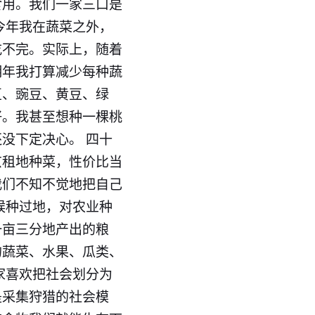
食用。我们一家三口是
今年我在蔬菜之外，
吃不完。实际上，随着
明年我打算减少每种蔬
豆、豌豆、黄豆、绿
好。我甚至想种一棵桃
没下定决心。 四十
京租地种菜，性价比当
我们不知不觉地把自己
候种过地，对农业种
一亩三分地产出的粮
的蔬菜、水果、瓜类、
家喜欢把社会划分为
是采集狩猎的社会模