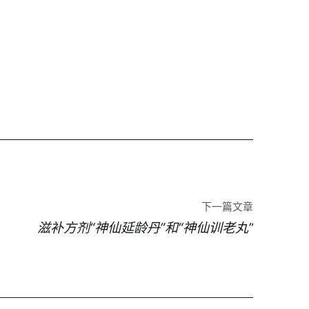
下一篇文章
滋补方剂“神仙延龄丹”和“神仙训老丸”