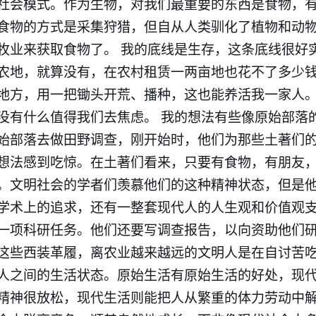
社会模式。作为生物，对我们最重要的东西是食物，
食物的方式是采集狩猎，但自从人类驯化了植物和动
牧业来获取食物了。 我的底线是生存，这条底线很好
农地，就算没有，在农村租赁一两亩地也花不了多少
地方，用一把锄头开荒、播种，这也能养活我一家人
没有什么值得我们去焦虑。 我的想法有些像原始部落
始部落去做田野调查，刚开始时，他们为那些土著们
想法感到吃惊。在土著们看来，只要有食物，有朋友
。文明社会的学者们羡慕他们的这种精神状态，但是
学术上的追求，还有一整套现代人的人生观和价值观
一项科研任务。他们还要写调查报告，以向资助他们
这些西装革履，离农业越来越远的文明人是在自讨苦吃
人之间的生活状态。原始生活有原始生活的好处，现
精神很放松，现代生活则能把人从繁重的体力劳动中