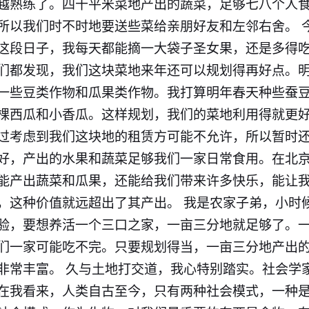
越熟练了。四十平米菜地产出的蔬菜，足够七八个人
所以我们时不时地要送些菜给亲朋好友和左邻右舍。 
这段日子，我每天都能摘一大袋子圣女果，还是多得
们都发现，我们这块菜地来年还可以规划得再好点。
一些豆类作物和瓜果类作物。我打算明年春天种些蚕
棵西瓜和小香瓜。这样规划，我们的菜地利用得就更
过考虑到我们这块地的租赁方可能不允许，所以暂时还
好，产出的水果和蔬菜足够我们一家日常食用。在北
能产出蔬菜和瓜果，还能给我们带来许多快乐，能让
，这种价值就远超出了其产出。 我是农家子弟，小时
验，要想养活一个三口之家，一亩三分地就足够了。
们一家可能吃不完。只要规划得当，一亩三分地产出
非常丰富。 久与土地打交道，我心特别踏实。社会学
在我看来，人类自古至今，只有两种社会模式，一种