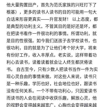
他大量购置田产，首先为范氏家族的兴旺打下了
根基），更多的读书人读书的目的可能用一句大
白话来形容更真实——升官发财！ 以上态度，都
是典型的功利主义。不管其目的是好还是坏，都
在把读书看作一件很功利的事情。所谓功利，就
是目的性很强。如今我们送孩子去学校读书，也
很功利，目的就是为了让他们考个好大学，将来
有份好工作，收入丰厚点。老实说，这样带着功
利心去读书，读着读着就会让人终生都厌倦读
书。 自古至今，只有少数人把读书当作一件为实
现心灵自由的事情来做。对这些人来说，读书只
是一种乐趣，学历也好，社会地位也好，跟读书
没有任何关系。一个不带有功利心，只因爱读书
而读书的人会在阅读中收获乐趣，解放心灵，他
的视野会变得越来越宽广，心胸也会变得越来越