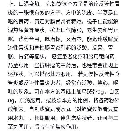
止，口渴身热。 六妙饮这个方子是治疗反流性胃
炎的一张很有效的方子，方中的陈皮、半夏是止
呕的良药，黄连对肠胃炎有特效，栀子仁能缓解
湿热尿黄等症状，槟榔理气除胀，老生姜和胃止
呕。诸药合用，既治标，又治本，能迅速缓解反
流性胃炎和急性肠胃炎引起的泛酸、反胃、胃
胀、胃痛等症状。 癌症患者化疗和服用靶向药，
乃至服用一些抗肿瘤的中药后，也经常会出现上
述症状，可以搭配此方服用。 若是慢性反流性食
管炎或反流性胃炎患者，经常有泛酸、烧心、呕
吐的现象。可在本方的基础上加乌贼骨9g，白芨
9g，煎汤服用。或按照本方的比例，将各药粉碎
成细末，自制成蜜丸或水丸（对蜂蜜过敏者只宜
用水丸），长期服用。伴焦虑症状者，还可与二
至丸同用，后者有抗焦虑作用。