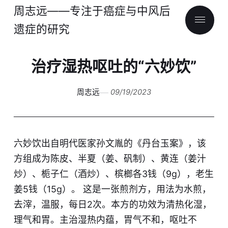
周志远——专注于癌症与中风后
遗症的研究
治疗湿热呕吐的“六妙饮”
周志远
09/19/2023
六妙饮出自明代医家孙文胤的《丹台玉案》，该
方组成为陈皮、半夏（姜、矾制）、黄连（姜汁
炒）、栀子仁（酒炒）、槟榔各3钱（9g），老生
姜5钱（15g）。 这是一张煎剂方，用法为水煎，
去滓，温服，每日2次。本方的功效为清热化湿，
理气和胃。主治湿热内蕴，胃气不和，呕吐不