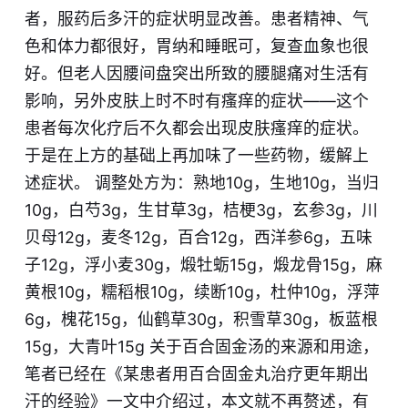
者，服药后多汗的症状明显改善。患者精神、气
色和体力都很好，胃纳和睡眠可，复查血象也很
好。但老人因腰间盘突出所致的腰腿痛对生活有
影响，另外皮肤上时不时有瘙痒的症状——这个
患者每次化疗后不久都会出现皮肤瘙痒的症状。
于是在上方的基础上再加味了一些药物，缓解上
述症状。 调整处方为：熟地10g，生地10g，当归
10g，白芍3g，生甘草3g，桔梗3g，玄参3g，川
贝母12g，麦冬12g，百合12g，西洋参6g，五味
子12g，浮小麦30g，煅牡蛎15g，煅龙骨15g，麻
黄根10g，糯稻根10g，续断10g，杜仲10g，浮萍
6g，槐花15g，仙鹤草30g，积雪草30g，板蓝根
15g，大青叶15g 关于百合固金汤的来源和用途，
笔者已经在
《某患者用百合固金丸治疗更年期出
汗的经验》
一文中介绍过，本文就不再赘述，有