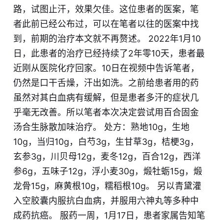
路，试图止汗，效果欠佳。这位患者的医案，笔
者此前已经公布过，可以在笔者以往的医案中找
到，前期的治疗本文就不再赘述。 2022年1月10
日，此患者的治疗已经持续了2年零10天，患者最
近刚从医院化疗回家。10日在视频中告诉笔者，
仍然是口干舌燥，汗出如洗。之前给患者用的药
虽然对其白血病有缓解，但是患者多汗的症状几
乎毫无改善。所以笔者本次决定尝试用百合固金
汤合生脉散加味治疗。 处方：熟地10g，生地
10g，当归10g，白芍3g，生甘草3g，桔梗3g，
玄参3g，川贝母12g，麦冬12g，百合12g，西洋
参6g，五味子12g，浮小麦30g，煅牡蛎15g，煅
龙骨15g，麻黄根10g，糯稻根10g。 另以青黛灌
入空胶囊内服抗白血病，并服用六神丸等多种中
成药抗癌。 服药一周，1月17日，患者家属告知笔