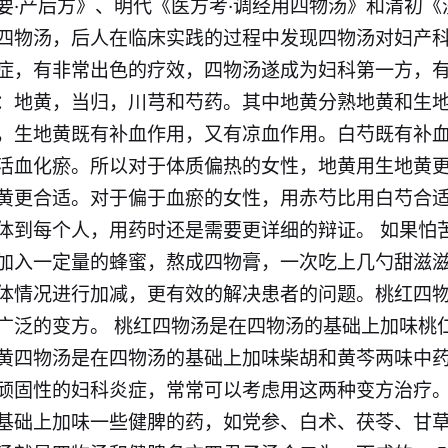
要·产后方》、明代《医方考·调经用四物汤》和清初《
四物汤，后人在临床实践的过程中发现四物汤对妇产
症，有非常出色的疗效，四物汤遂成为妇科第一方，
：地黄，当归，川芎和芍药。其中地黄分熟地黄和生
，生地黄既有补血作用，又有凉血作用。白芍既有补
活血化瘀。所以对于体质偏热的女性，地黄用生地黄
黄更合适。对于偏于血瘀的女性，用赤芍比用白芍合
体到每个人，用药时还是需要更详细的辩证。 如果怕
加入一定量的蜂蜜，熬成四物膏，一次吃上几勺甜滋滋
体情况进行加减，更有效的解决患者的问题。桃红四
广泛的变方。 桃红四物汤是在四物汤的基础上加味桃
黄四物汤是在四物汤的基础上加味柴胡和黄芩两味中
顽固性的妇科炎症，常常可以考虑用这两种变方治疗。
基础上加味一些健脾的药，如党参、白术、茯苓、甘