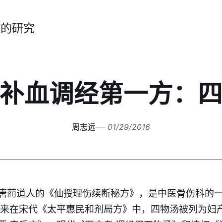
症的研究
补血调经第一方：
周志远
01/29/2016
唐蔺道人的《仙授理伤续断秘方》，是中医骨伤科的
后来在宋代《太平惠民和剂局方》中，四物汤被列为妇