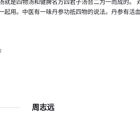
汤就是四物汤和健脾名方四君子汤合二为一而成的。 
一起用。中医有一味丹参功抵四物的说法。丹参有活
6
周志远