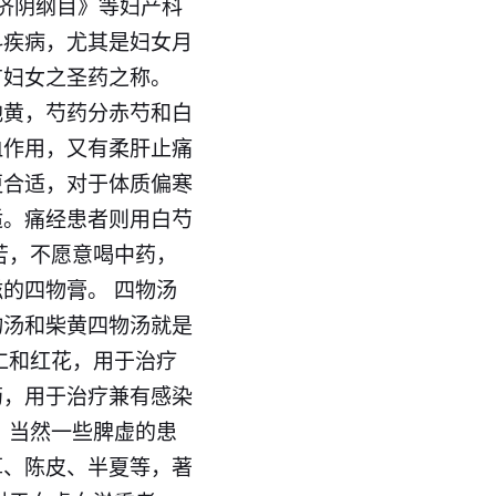
济阴纲目》等妇产科
科疾病，尤其是妇女月
有妇女之圣药之称。
地黄，芍药分赤芍和白
血作用，又有柔肝止痛
更合适，对于体质偏寒
适。痛经患者则用白芍
苦，不愿意喝中药，
的四物膏。 四物汤
物汤和柴黄四物汤就是
仁和红花，用于治疗
药，用于治疗兼有感染
 当然一些脾虚的患
草、陈皮、半夏等，著