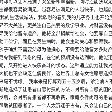
耐却可以让人充满了安全感和幸福感，同时还能获取
生都很容易被满足。越容易被满足的人越快乐，也越
给我的生活做减法，我欣慰的看到我的儿子身上也开始
界不大关注，更关注自己热爱的数学事业。对财富没
果我给他留有遗产，他将全部捐献给社会，他要靠自
勤工俭学，而且在我生病时，他会主动关心和照顾我。
孩子确实不需要父母为他操心，不需要给他留太多财
更令我感到欣慰的是，在他的预期没有达到时，他能
期，又开始进入快乐奋斗的状态。这种适应能力让我
大抵也不会缺乏佳偶良伴，这世界上总有女性愿意选
来毫不忧虑。 我本来是打算到五十五岁后，诊治病人
渐地选择了让患者自愿付费的方法，对所有自感贫困
岁后，会对所有患者都不再收费，家庭条件尚可的患
帮助贫困患者了。一个人太沉迷于占有，只会让自己