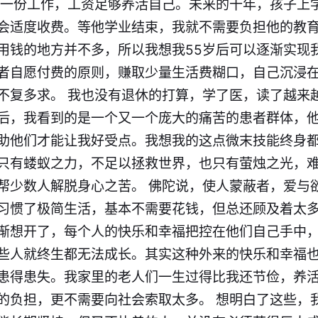
的一份工作，工资足够养活自己。未来的十年，孩子上
会适度收费。等他学业结束，我就不需要负担他的教
用钱的地方并不多，所以我想我55岁后可以逐渐实现
者自愿付费的原则，赚取少量生活费糊口，自己沉浸
不复多求。 我也没有退休的打算，学了医，读了越来
后，我看到的是一个又一个庞大的痛苦的患者群体，
助他们才能让我好受点。我想我的这点微末技能终身
只有蝼蚁之力，不足以拯救世界，也只有萤烛之光，
帮少数人解脱身心之苦。 佛陀说，使人蒙蔽者，爱与
习惯了极简生活，基本不需要花钱，但总还顾及着太
渐想开了，每个人的快乐和幸福把控在他们自己手中
些人就终生都无法成长。其实这种外来的快乐和幸福
患得患失。我家里的老人们一生过得比我还节俭，养
的负担，更不需要向社会索取太多。 想明白了这些，