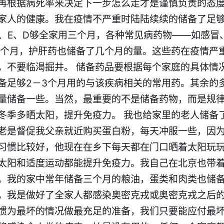
再根据病死率来决定下一步怎么走才是谨慎负责的态度。
家人的健康。我在疫情不严重时陆陆续续的储备了足
C、E、D​够全家用三个月，各种常见病药物——如感
－6个月，护肝药也储备了几个月的量。这些药在疫情严
，不要临
渴
掘井。 储备药品要根据每个家庭的具体情
备足够2－3个月用的与该疾病相关的​常用药。其余的
量储备一些。当然，最重要的不是储备药物，而是​规
冬季多晒太阳，提升免疫力。 我也给家里的老人储备
老是督促我父亲就近购买蛋白粉，每天冲服一些，因
习惯比较好，他现在在乡下每天都在门口晒着太阳玩
太阳​和适度运动都能提升免疫力。我自己在北京也带
。我的家中常年储备三个月的粮油，蛋类和肉类也储
，我是做好了全家人都感染奥密克戎或奥密克戎之后
习惯为最坏的情况做最充足的准备，我们只要能应付最坏