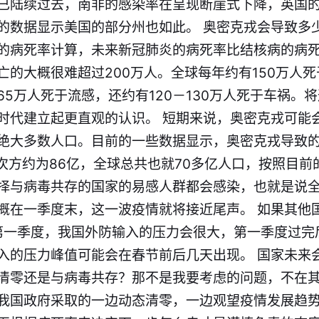
已陆续过去，南非的感染率在呈现断崖式下降，英国
的数据显示美国的部分州也如此。 奥密克戎会导致多
的病死率计算，未来新冠肺炎的病死率比结核病的病
的大概很难超过200万人。全球每年约有150万人死
5万人死于流感，还约有120－130万人死于车祸。
时代建立起更直观的认识。 短期来说，奥密克戎可能
绝大多数人口。目前的一些数据显示，奥密克戎导致
3次方约为86亿，全球总共也就70多亿人口，按照目
择与病毒共存的国家的易感人群都会感染，也就是说
概在一季度末，这一波疫情就将接近尾声。 如果其他
的第一季度，我国外防输入的压力会很大，第一季度过完
入​的压力峰值可能会在春节前后几天出现。 国家未来
清零还是与病毒共存？那不是我要考虑的问题，不在
我国政府采取的一边动态清零，一边观望疫情发展趋