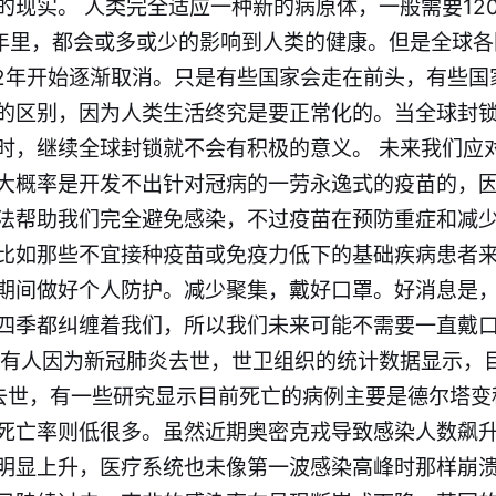
现实。 人类完全适应一种新的病原体，一般需要120
余年里，都会或多或少的影响到人类的健康。但是全球
22年开始逐渐取消。只是有些国家会走在前头，有些国
的区别，因为人类生活终究是要正常化的。当全球封
时，继续全球封锁就不会有积极的意义。 未来我们应
大概率是开发不出针对冠病的一劳永逸式的疫苗的，因
法帮助我们完全避免感染，不过疫苗在预防重症和减
比如那些不宜接种疫苗或免疫力低下的基础疾病患者
期间做好个人防护。减少聚集，戴好口罩。好消息是
四季都纠缠着我们，所以我们未来可能不需要一直戴
会有人因为新冠肺炎去世，世卫组织的统计数据显示，
去世，有一些研究显示目前死亡的病例主要是德尔塔变
死亡率则低很多。虽然近期奥密克戎导致感染人数飙
明显上升，医疗系统也未像第一波感染高峰时那样崩