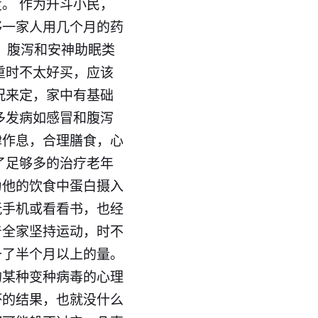
 作为升斗小民，​
够一家人用几个月的药
冒、腹泻和安神助眠类
重时不太好买，应该
况来定，家中有基础
多发病如感冒和腹泻
律作息，合理膳食，心
了足够多的治疗老年
为他的饮食中蛋白摄入
玩手机或看看书，也经
着全家坚持运动，时不
备了半个月以上的量。
的某种变种病毒的心理
的​结果，也就没什么