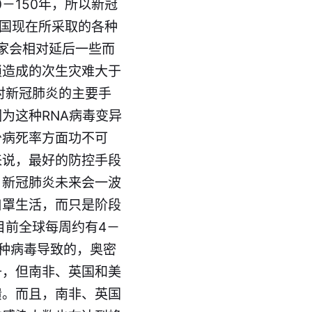
－150年，所以新冠
各国现在所采取的各种
家会相对延后一些而
锁造成的次生灾难大于
对新冠肺炎的主要手
为这种RNA病毒变异
少病死率方面功不可
来说，最好的防控手段
，新
冠
肺炎未来会一波
口罩生活，而只是阶段
目前全球每周约有4－
种病毒导致的，奥密
升，但南非、英国和美
溃。而且，南非、英国