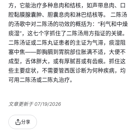
方，它能治疗多种息肉和结核，如声带息肉、口
腔黏膜腺囊肿、胆囊息肉和淋巴结核等。 二陈汤
的汤歌中对二陈汤的功效的概括为：“利气和中燥
痰湿”，这七个字抓住了二陈汤用方指证的关键。
二陈汤证或二陈丸证患者的主证为气滞，痰湿阻
塞中焦——即胸膈到胃脘部位胀满不适，大便不
成型，舌体胖大，或有厚腻苔或有齿痕。抓住这
些主要症状，不需要管西医诊断为何种疾病，均
可用二陈汤或二陈丸治疗。
文章更新于 07/19/2026
分享