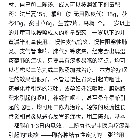
材，自己煎二陈汤。成人可以按照如下剂量配
药：法半夏15g，橘红（如无用陈皮代）15g，茯
苓10g，炙甘草6g，生姜7片，乌梅1个。十岁以上
的儿童可以按照成人的剂量配药，十岁以下的儿
童减半剂量使用。 慢性支气管炎、慢性阻塞性肺
炎、支气管哮喘、肺气肿等疾病，经常会出现湿
痰蕴肺的症状，只要具有痰多易咯的特点，均可
以考虑以二陈丸或二陈汤加减治疗。 本方治疗呕
吐的效果也很好，不管是慢性胃炎引起的呕吐，
还是化疗引起的呕吐，或孕妇妊娠呕吐，膜迷路
积水引起的呕吐，神经性呕吐，甚至晕车晕船引
起的呕吐，均可用二陈丸治疗。轻微的反流性食
管炎和胃炎见恶心反胃的症状，用二陈丸，基本
上都能在1-3日内见效。 二陈丸也是中医治疗痰湿
引起的“痰核”——即各种结节性疾病的一张常用