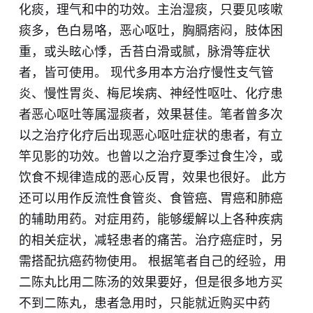
化痰，理气和中的功效。主治湿痰，只要见咳嗽
痰多，色白易咯，恶心呕吐，胸膈痞闷，肢体困
重，或头眩心悸，舌苔白滑或腻，脉滑等症状
者，皆可使用。 现代多用本方治疗慢性支气管
炎、慢性胃炎、梅尼埃病、神经性呕吐、化疗患
者恶心呕吐等属湿痰者，效果甚佳。笔者曾多次
以之治疗化疗后出现恶心呕吐症状的患者，有立
竿见影的功效。也曾以之治疗夏季过食生冷，或
饮食不规律造成的恶心反胃，效果也很好。 此方
还可以用作反流性食管炎、食管癌、胃癌和肺癌
的辅助用药。对症用药，能够缓解以上各种疾病
的相关症状，减轻患者的痛苦。治疗癌症时，另
需搭配抗癌药物使用。 根据笔者自己的经验，用
二陈丸比用二陈汤的效果要好，但是很多地方买
不到二陈丸，患者急用时，只能就近购买中药