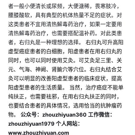
者一般小便清长或尿频，大便溏稀，畏寒肢冷，
腰膝酸软，具有典型的机体热量不足的​症状。对
这类患者不宜用清热解毒药治疗，如果一定要用
清热解毒药治疗，也需要搭配温补药。对此类患
者，右归丸是一种理想的选择。
右归丸可升高阳
虚型癌症患者的白细胞，阳虚患者在用右归丸的
同时，也可以同时使用艾灸。可艾灸足三里、关
元、气海、神阙、肾腧穴等穴位​。右归丸结合艾
灸可以明显的改善阳虚型患者的临床症状，提高
阳虚型患者的生活质量。
当然，治疗癌症不能单
纯扶正，也需要祛邪，在用右归丸扶正的同时，
也要​结合患者的具体情况，选用恰当的抗肿瘤药
物。
公众号：zhouzhiyuan360
工作微信：
zhouzhiyuan1979
个人网站：
www.zhouzhiyuan.com