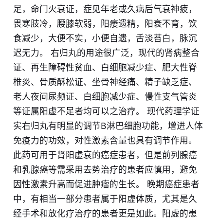
足，命门火衰证，症见年老或久病后气衰神疲，
畏寒肢冷，腰膝软弱，阳痿遗精，阳衰不育，饮
食减少，大便不实，小便自遗，舌淡苔白，脉沉
迟无力。 右归丸的用途很广泛，现代的肾病整合
证、再生障碍性贫血、白细胞减少症、肥大性脊
椎炎、骨质酥松证、坐骨神经痛、精子缺乏症、
老人夜间尿频证、白细胞减少症、慢性支气管炎
等证属阳虚不足​者均可以之治疗。 现代药理学证
实右归丸有明显的调节B淋巴细胞功能，增进人体
免疫力的功效，对性激素含量也具有调节作用。
此药可用于肾阳虚衰的癌症患者，但是前列腺癌
和乳腺癌等需采用去势治疗的患者应慎用，避免
因性激素升高而促进肿瘤的生长。 晚期癌症患者
中，有相当一部分患者属于阳虚体质，尤其是久
经手术和放化疗治疗的患者更是如此。阳虚的患