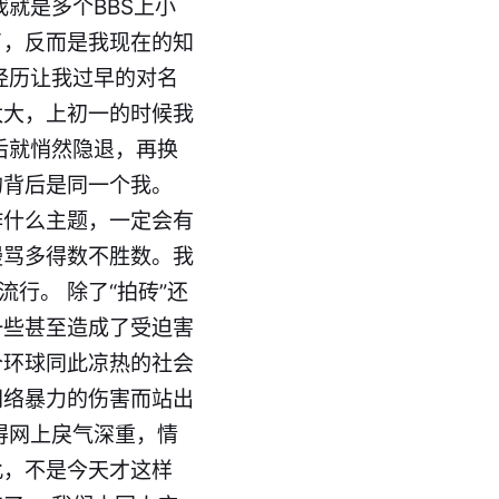
就是多个BBS上小
了，反而是我现在的知
经历让我过早的对名
太大，上初一的时候我
后就悄然隐退，再换
的背后是同一个我。
作什么主题，一定会有
谩骂多得数不胜数。我
行。 除了“拍砖”还
一些甚至造成了受迫害
个环球同此凉热的社会
网络暴力的伤害而站出
得网上戾气深重，情
此，不是今天才这样