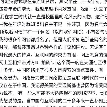
人可能觉得我现在有点知名度，其实早在二十多年前，我
随着年龄的增大，我越来越不喜欢热闹，躲到一边去
 我在学生时代就一直是校园里叱咤风云的人物，这种
—我在年轻时就知道出名并不是一件好事。因为名气
 所以我习惯了在一个网名（以前我们叫ID）小有名气
我的很多个网名都成名了，但是人们不知道那些网名
时候，都曾经遭遇过各种各样的非议和围攻。无论写
时代最大的特点。互联网的约束力有限，网上恶意的
上互相抨击对方叫“拍砖”，这个词一度在天涯社区很流
十多年，中国网络出了很多人肉搜索的热点事件，有
网络暴力。网络暴力或曰网络欺凌是互联网时代的一
仅存在于中国，我记得美国的莱温斯基也曾因为饱受
力说不。 有一些人可能不太适应现在的网络环境，觉
我想说的是，自中国有互联网的二十多年来一直都如