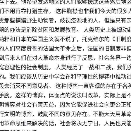
存下去。他希望发达地区的人们能够援助这些落后地
们不用再靠打猎生存。 这种胸襟也非我们今天的很多
责那些捕猎野生动物者，歧视疫源地的人，但是只有
题的办法是消除贫困和发展教育。 人类历史上被煽动
纳粹和日本的军国主义就不说了，托克维尔的《旧制
的人们高度赞誉的法国大革命之后，法国的旧制度非
到后来人们在对大革命本身进行了反思，社会各界一
宽容理性的社会制度。 人类经历了一战和二战，我们
的。我们应该从历史中学会在和平理性的博弈中推动
段去消灭不同意见者。 这种博弈一直客观的存在于各
手腕。这样的博弈，体面点的说法叫改革，实际上是
明博弈对社会有害无益，因为它能促进社会向更公正
行文明的博弈，鼓励不同的意见存在。不能天天用革
用革命思维来解决的话，社会将永无宁日，人民也只