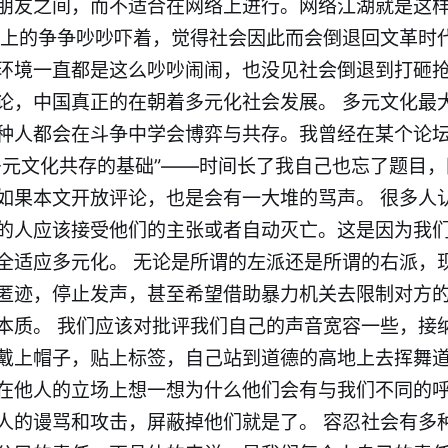
朋友之间，而不适合在网络上进行。网络江湖就是这
络上的争争吵吵吓着，觉得社会因此而会倒退回文革时
环境一直都是这么吵吵闹闹，也没见社会倒退到打砸
论，中国真正的在朝着多元化社会发展。 多元文化最
种人都会在斗争中学会博弈与共存。我曾经在某个论
多元文化共存的基础”——时间长了我自己也忘了题目
如果本文开放评论，也是会有一大堆的骂声。 很多人
的人应该接受他们的主张或者自动灭亡。这是因为我
全适应多元化。 无论是所谓的左派还是所谓的右派，
匿迹，停止发声，甚至希望借助暴力机关去限制对方
本质。 我们应该对批评我们自己的声音宽容一些，接
戴上帽子，贴上标签，自己站到道德的高地上去挥舞
在他人的立场上想一想为什么他们会有与我们不同的
人的谩骂和攻击，屏蔽掉他们就是了。 容忍社会有多