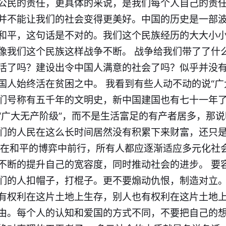
公民的责任，更具体的来说，是我们每个人自己的责任
并不能让我们的社会变得更美好。中国的历史是一部
和平，这句话是不对的。我们这个民族经历的大大小
像我们这个民族这样战争不断。 战争给我们带了了什
活了吗？建设出令中国人满意的社会了吗？似乎并没
国人始终活在贫困之中。 我看到有些人动不动的说“广
们号称有五千年的文明史，新中国建国也有七十一年
“广大无产阶级”，而不是生活富足的有产者居多，那
们的人民在这么长时间居然没有积累下来财富，还只
会在和平的博弈中前行，所有人都应逐渐适应多元化社
不断的提升自己的宽容度，同时推动社会的进步。 要
们的人扣帽子，打棍子。更不要煽动仇恨，制造对立
有权利在这片土地上生存，别人也有权利在这片土地
由。每个人的认知和爱国的方式不同，不要把自己的