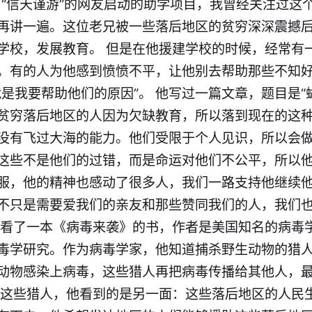
叫“信天谨游”的网友启动的助学项目，我曾经关注过这
再讲一遍。这位老兄被一些落后地区的贫穷深深震撼
学校，发展教育。 但是在他援建学校的时候，经常有
。有的人为他感到愤愤不平，让他别去帮助那些不知
是我要帮助他们的原因”。 他写过一篇文章，题目是“
贫穷落后地区的人因为欠缺教育，所以落到现在的这
没有飞过大海的能力。他们受限于个人见识，所以会
这些不是他们的过错，而是命运对他们不公平，所以
服，他的精神也感动了很多人，我们一路支持他继续
不只是需要爱我们的亲友和那些赞同我们的人，我们
我看了一本《病毒来袭》的书，作者是美国知名的病毒
毒学研究。作为病毒学家，他知道捕杀野生动物的猎
动物感染上病毒，这些猎人再把病毒传播给其他人，
责这些猎人，他看到的是另一面：这些落后地区的人民