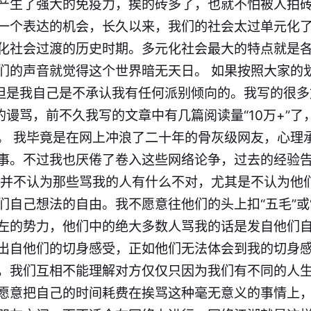
产生了强大的免疫力，挨的砖多了，也就不怕被人拍砖
一个表达的机会，长久以来，我们的社会太过单元化
化社会过渡的历史时期。多元化社会最大的特点就是
们的声音就觉得这个世界暗无天日。 如果按照大家的
—但是我自己是不承认我有任何派别倾向的。我写的很
的谩骂，前不久我写的文章中有几篇阅读量“10万+”
。 我毕竟是在网上冲浪了二十年的骨灰级网友，心理
事。不过我也厌倦了卷入这些网络论争，过去的经验
却并不认为那些骂我的人有什么不对，尤其是不认为他
们自己想法的自由。我不愿意往他们的头上扣“五毛”或
左的势力，他们中的绝大多数人骂我的话是发自他们
出自他们的切身感受，正如他们无法体会到我的切身
，我们互相不能理解对方仅仅只因为我们有不同的人生
愿意把自己的时间耗费在挨骂这种毫无意义的事情上