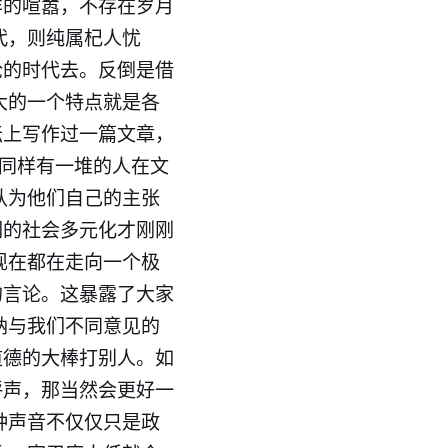
样的喧嚣，不存在岁月
代，则纯属杞人忧
抢的时代去。反倒是借
大的一个特点就是各
坛上写作过一篇文章，
，同样有一堆的人在文
认为他们自己的主张
们的社会多元化才刚刚
现在都在走向一个极
的言论。这暴露了大家
纳与我们不同意见的
道德的大棒打别人。如
呼声，那当然会更好一
种声音不仅仅只是政