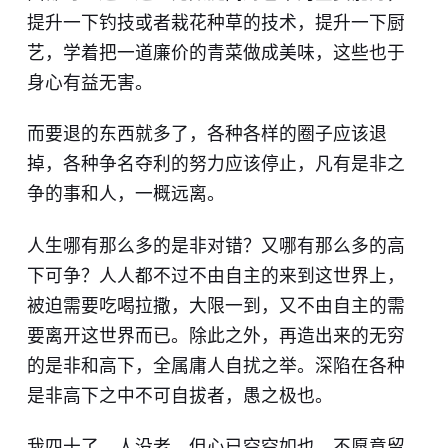
提升一下钓技或者栽花种草的技术，提升一下厨
艺，学着把一道廉价的青菜做成美味，这些也​于
身心有益无害。
而要退的东西就多了，各种各样的圈子应该退
掉，各种争名夺利的努力应该停止，凡有是非之
争的事和人，一概远离。
人生哪有那么多的是非对错？又哪有那么多的高
下可争？人人都不过不由自主的来到这世界上，
被迫需要吃喝拉撒，大限一到，又不由自主的需
要离开这世界而已。除此之外，再造出来的无穷
的是非和高下，全属庸人自扰之举。深陷在各种
是非高下之中不可自拔者，愚之极也。
我四十了，人没老，但心已空空如也，不愿意留