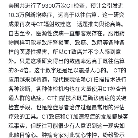
美国共进行了9300万次CT检查，预计会引发近
10.3万例新增癌症，远高于以往估算。这一研究
成果再次将CT辐射致癌这一话题推向舆论高峰。
自古至今，医源性疾病一直都客观存在。服用药
物同样可能导致肝肾损害、致癌、致畸等各种各
样的医源性损害，所以CT致癌并不令人感到意
外。只是这项研究得出的致癌率远高于既往估算
的3-4倍，这个数字还是足以震撼人心的。 CT的
应用越来越普遍，现代医院依赖CT扫描技术进行
各种诊断，各种体检机构也在大量使用CT排查普
通人群的癌症。CT扫描技术既是确诊癌症的关键
检查手段，也是癌症患者治疗过程最常用的评估
疗效的工具。CT致癌和CT加速癌症的发展都是客
观事实，但既往可能很少有人意识到这一现实如
此触目惊心。肿瘤专家对此忧心忡忡，纷纷警示