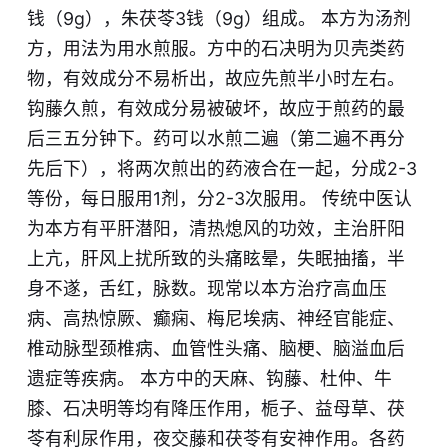
钱（9g），朱茯苓3钱（9g）组成。 本方为汤剂
方，用法为用水煎服。方中的石决明为贝壳类药
物，有效成分不易析出，故应先煎半小时左右。
钩藤久煎，有效成分易被破坏，故应于煎药的最
后三五分钟下。药可以水煎二遍（第二遍不再分
先后下），将两次煎出的药液合在一起，分成2-3
等份，每日服用1剂，分2-3次服用。 传统中医认
为本方有平肝潜阳，清热熄风的功效，主治肝阳
上亢，肝风上扰所致的头痛眩晕，失眠抽搐，半
身不遂，舌红，脉数。现常以本方治疗高血压
病、高热惊厥、癫痫、梅尼埃病、神经官能症、
椎动脉型颈椎病、血管性头痛、脑梗、脑溢血后
遗症等疾病。 本方中的天麻、钩藤、杜仲、牛
膝、石决明等均有降压作用，栀子、益母草、茯
苓有利尿作用，夜交藤和茯苓有安神作用。各药