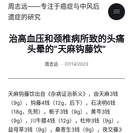
周志远——专注于癌症与中风后
遗症的研究
治高血压和颈椎病所致的头痛
头晕的“天麻钩藤饮”
周志远
07/14/2023
天麻钩藤饮出自《杂病证治新义》，由天麻3钱
（9g），钩藤4钱（12g，后下），石决明6钱
（18g，先煎），栀子3钱（9g），黄芩3钱
（9g），川牛膝4钱（12g），杜仲3钱（9g），
益母草3钱（9g），桑寄生3钱（9g），夜交藤3