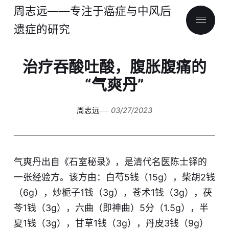
周志远——专注于癌症与中风后
遗症的研究
治疗吞酸吐酸，腹胀腹痛的
“气爽丹”
周志远
03/27/2023
气爽丹出自《石室秘录》，是清代名医陈士铎的
一张经验方。该方由：白芍5钱（15g），柴胡2钱
（6g），炒栀子1钱（3g），苍术1钱（3g），茯
苓1钱（3g），六曲（即神曲）5分（1.5g），半
夏1钱（3g），甘草1钱（3g），丹皮3钱（9g）