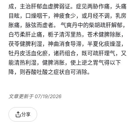
成，主治肝郁血虚脾弱证。症见两胁作痛，头痛
目眩，口燥咽干，神疲食少，或月经不调，乳房
胀痛，脉弦而虚者。 气爽丹中的柴胡疏肝解郁，
白芍柔肝止痛，栀子清泻里热，苍术健脾除胀，
茯苓健脾利湿，神曲消食导滞，半夏化痰燥湿，
牡丹皮活血化瘀，诸药组合，既可疏肝理气，又
能清热利湿，健脾消胀，使上逆之胃气得以下
降，则吞酸吐酸之症状自可消除。
文章更新于 07/19/2026
分享