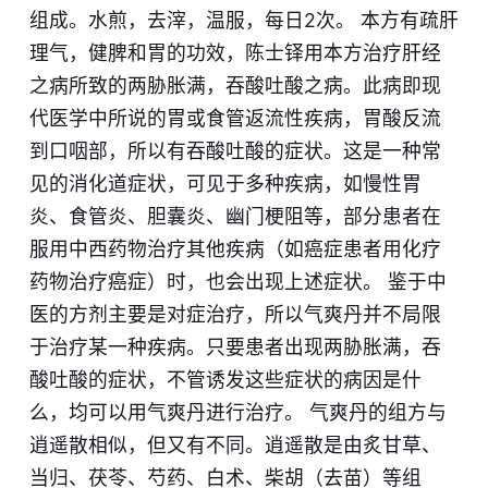
组成。水煎，去滓，温服，每日2次。 本方有疏肝
理气，健脾和胃的功效，陈士铎用本方治疗肝经
之病所致的两胁胀满，吞酸吐酸之病。此病即现
代医学中所说的胃或食管返流性疾病，胃酸反流
到口咽部，所以有吞酸吐酸的症状。这是一种常
见的消化道症状，可见于多种疾病，如慢性胃
炎、食管炎、胆囊炎、幽门梗阻等，部分患者在
服用中西药物治疗其他疾病（如癌症患者用化疗
药物治疗癌症）时，也会出现上述症状。 鉴于中
医的方剂主要是对症治疗，所以气爽丹并不局限
于治疗某一种疾病。只要患者出现两胁胀满，吞
酸吐酸的症状，不管诱发这些症状的病因是什
么，均可以用气爽丹进行治疗。 气爽丹的组方与
逍遥散相似，但又有不同。逍遥散是由炙甘草、
当归、茯苓、芍药、白术、柴胡（去苗）等组