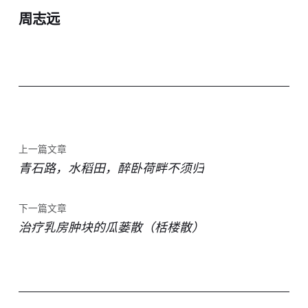
周志远
上一篇文章
青石路，水稻田，醉卧荷畔不须归
下一篇文章
治疗乳房肿块的瓜蒌散（栝楼散）