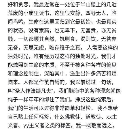
好和贪恋。我最近常在一处位于半山腰上的几近
荒废的小庙里读书，这里很安静，四野无人，唯
闻鸟鸣。生命在这里回归到它最初始，也最真实
的状态。没有崇高，也无卑下，无富贵，亦无贫
贱，一切都顺其自然，饥则食，渴则饮，无咎亦
无誉，无思无虑，唯存稚子之真。 人需要这样的
独处时光，唯有经历过这样的独处时光，我们才
能烛照到生命的本质，不至于被各种各样的偏见
和理念控制住，深陷其中，滋生出许多痛苦和烦
恼来。人都是作茧自缚的，我以前说过一句话，
叫“圣人作法缚凡夫”，我们脑海中的各种理念就像
绳子一样牢牢的绑住了我们。挣脱这些绳索后，
我们的生活可以过得非常简单和轻松。 我不想给
自己贴上任何标签，什么佛教徒、道教徒、xx主
义者、yy主义者之类的标签，我一概敬而远之，