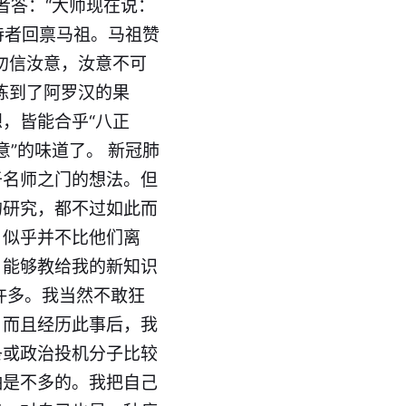
者答：“大师现在说：
侍者回禀马祖。马祖赞
慎勿信汝意，汝意不可
炼到了阿罗汉的果
，皆能合乎“八正
意”的味道了。 新冠肺
于名师之门的想法。但
的研究，都不过如此而
，似乎并不比他们离
，能够教给我的新知识
许多。我当然不敢狂
。而且经历此事后，我
条或政治投机分子比较
怕是不多的。我把自己