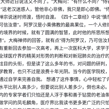
祖大师近日说法又不同了。”大梅问：“有什么不同？”侍
：“这老汉迷惑人，管他非心非佛，我只是即心即佛。”
” 禅宗说迷时师渡，悟时自渡。《四十二章经》中说“
可信汝意”。阿罗汉是小乘佛教的最高果位，一个人修
的境界的时候，就有了圆满的智慧，此时他的所思所想
意”。大梅禅师的回答，就有点“得为阿罗汉，乃可信汝
有重新回去参加一次高考，再上一次医科大学，求学
全球医疗界的精英对形势的判断和对新冠肺炎的治疗
炫目的头衔，但是读了这么多年的书，对问题的研判
学教育，也只不过是浪费十年光阴。当今的医学院校
通过自学来完善自我。 想通了这件事情，心中轻松了
水平比别人高多少，但要说比别人差多少，倒也未必
内的专家学者们只怕还是人浮于事和善于钻营的老油
做学问的凤毛麟角，医疗界比我读书更多更广泛的只