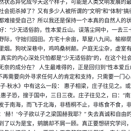
然状态异化成今天这个样子，可能是人类文明发展的
社会扼杀掉了？又有多少人被所谓的“文明”和“体制”
都难接受自己？所以我还是保持一个本真的自然人的状
好：“少无适俗韵，性本爱丘山。误落尘网中，一去三
野际，守拙归园田。方宅十余亩，草屋八九间。榆柳
里烟。狗吠深巷中，鸡鸣桑树颠。户庭无尘杂，虚室
人真实的内心深处只怕都是“少无适俗韵”的，在这个社
无奈的成分在？ 人生最难得的，正是回归到“性本爱丘
，不再需要向外寻求任何人的肯定和支持，只需要一门
庄子·秋水》中有这么一段： 惠子相梁，庄子往见之。或
是惠子恐，搜于国中，三日三夜。庄子往见之，曰：“
发于南海，而飞于北海，非梧桐不止，非练食不食，
：‘赫！’今子欲以子之梁国赫我耶？” 失去真诚和自由
到了以为是宝，鹓鶵却不屑一顾。真正要想研究学问