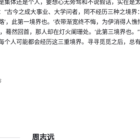
是集体还是个人，要想心无旁骛和不说假话，实在是太
：“古今之成大事业、大学问者，罔不经历三种之境界
路’，此第一境界也。‘衣带渐宽终不悔，为伊消得人憔
度，蓦然回首，那人却在灯火阑珊处。’此第三境界也。”
每个人可能都会经历这三重境界。寻寻觅觅之后，总
6
周志远