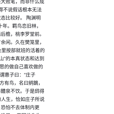
最大败笔，而非什么成
搞得不说假话根本无法
态比较好。 陶渊明
十年。羁鸟恋旧林，
荫后檐，桃李罗堂前。
有余闲。久在樊笼里，
会里按部就班的活着的
山”的本真状态和达到
心思的做自己喜欢做的
谓惠子曰：“庄子
南方有鸟，名曰鹓鶵，
非醴泉不饮。于是鸱得
的人生，恰如庄子所说
，恐怕不去体制内更