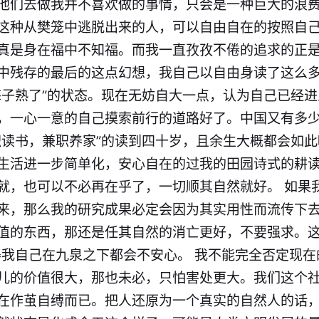
他们去做我并不喜欢做的事情，只会是一种巨大的浪
这种从樊笼中逃脱出来的人，可以自由自在的按照自
真是身在福中不知福。而我一直孜孜不倦的追求的正
中残存的最后的这点幻想，我自己以自由身读了这么
梅子熟了”的状态。现在无妨自大一点，认为自己已经进
，一心一意的自己摸索前行的道路好了。中国又有多
职读书，兼职养家”的读到四十岁，且余生大概都会如此
生活进一步简单化，安心自在的过我的田园诗式的耕
就，也可以不必再在乎了，一切顺其自然就好。 如果
来，那么我的研究成果必定会因为其实用性而流传下
值的东西，那还是任其自然的消亡更好，不要强求。这
得我自己在九泉之下都会不安心。 我不能完全否定现
儿的价值很大，那也未必，只怕害处更大。我们这个
在作茧自缚而已。把人还原为一个真实的自然人的话