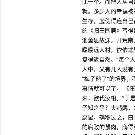
此一举。而把人从自
就。多少人的幸福被
生存，虚伪得连自己
的《归田园居》写得
池鱼思故渊。开荒南
暧暧远人村，依依墟
复得返自然。”每个
人中，又有几人没有
“梅子熟了”的境界
事情就可以了。 《
来，欲代汝相。”于
子知之乎？夫鹓鶵，
腐鼠，鹓鶵过之，曰
的腐败的鼠肉，鸱得