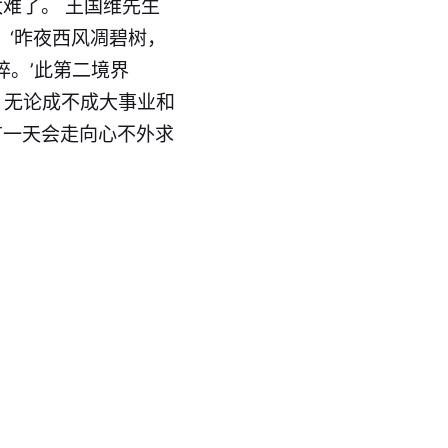
难了。 王国维先生
：‘昨夜西风凋碧树，
悴。’此第二境界
 无论成不成大事业和
有一天会走向心不外求