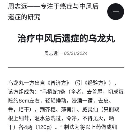
周志远——专注于癌症与中风后
遗症的研究
治疗中风后遗症的乌龙丸
周志远
05/21/2024
乌龙丸一方出自《普济方》（引《经验方》），
该方组成为：“乌梢蛇1条（全者，去首尾，切成每
段约6cm左右，轻轻捶动，浸酒一宿，去皮、
骨，焙干），荆芥穗、薄荷汁、威灵仙（只削取
根上细茸，温水急洗过，令净，不得见火，晒
干）各4两（120g）。” 制法为将以上药做成细