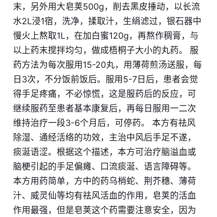
末，另外用大皂荚500g，削去黑皮捶动，以长流
水2L浸1宿，洗净，揉取汁，生绢滤过，银石器中
慢火上熬取1L，在加白蜜120g，再熬作稠膏，与
以上药末搅拌均匀，做成梧桐子大小的丸药。 服
药方法为每次服用15-20丸，用薄荷煎汤送服，每
日3次，不分饭前饭后。服用5-7日后，患者会觉
得手足疼痛，不必惊慌，这是服药后的反应，可
继续服药至患者基本康复后，再每日服用一二次
维持治疗一段3-6个月后，可停药。 本方有祛风
除湿、通经活络的功效，主治中风后手足不遂，
痰涎语涩。根据这个描述，本方可治疗脑溢血或
脑梗引起的手足偏瘫、口流痰涎、语言障碍等。
本方用药简单，方中的药乌梢蛇、荆芥穗、薄荷
汁、威灵仙等均有祛风活血的作用，皂荚的活血
作用最强，但是皂荚这个药需要注意安全，因为