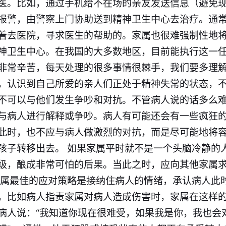
医。比如，通过手机给不在场的亲友发送信息（避免
报警，由警察上门协助送到精神卫生中心去治疗。通
着去医院，寻求医生的帮助的。家属也很难强制性地
神卫生中心。在我国的大多数地区，目前能执行这一
非常辛苦，每天处理的很多事情很棘手，我们要多理解
，认识到自己所爱的亲人们正处于精神失常的状态，
不可以与他们发生争吵和对抗。不管病人说的话多么
与病人进行解释或争吵。病人有可能还会有一些疯狂
此时，也不应与病人做激烈的对抗，而是尽可能地将
孩子转移出去。 如果家属平时就不是一个头脑冷静的
级，酿成非常可怕的后果。当此之时，应向其他家属
家属最佳的应对策略是接纳住病人的情绪，承认病人此
。比如病人指责家属对病人造成伤害时，家属在这样
病人说：“我知道你现在很难受，如果我是你，我也会