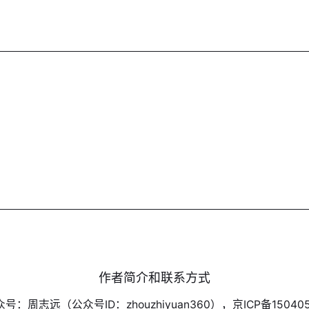
作者简介和联系方式
号：周志远（公众号ID：zhouzhiyuan360），京ICP备150405