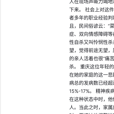
人在现场声嘶力竭地
下来。 社会上对这
者多年的职业经验判
且，民间俗谚云：“
症、双向情感障碍等
性自杀又叫怜悯性杀
望，觉得前途无望，
的亲人活着也很“痛
杀。 重庆这位年轻
在她的家庭的这一悲
病总的发病数已经超
15%-17%。 精
在这种状态中时，他
人。当此之时，家属