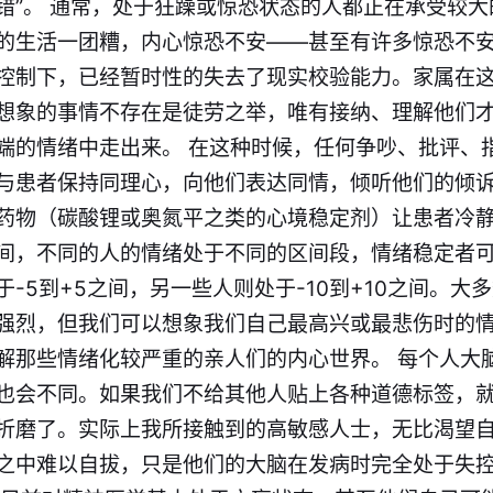
错”。 通常，处于狂躁或惊恐状态的人都正在承受较
的生活一团糟，内心惊恐不安——甚至有许多惊恐不
控制下，已经暂时性的失去了现实校验能力。家属在
想象的事情不存在是徒劳之举，唯有接纳、理解他们
端的情绪中走出来。 在这种时候，任何争吵、批评、
与患者保持同理心，向他们表达同情，倾听他们的倾
药物（碳酸锂或奥氮平之类的心境稳定剂）让患者冷静
间，不同的人的情绪处于不同的区间段，情绪稳定者可能
-5到+5之间，另一些人则处于-10到+10之间。大
强烈，但我们可以想象我们自己最高兴或最悲伤时的
解那些情绪化较严重的亲人们的内心世界。 每个人大
也会不同。如果我们不给其他人贴上各种道德标签，
折磨了。实际上我所接触到的高敏感人士，无比渴望
之中难以自拔，只是他们的大脑在发病时完全处于失