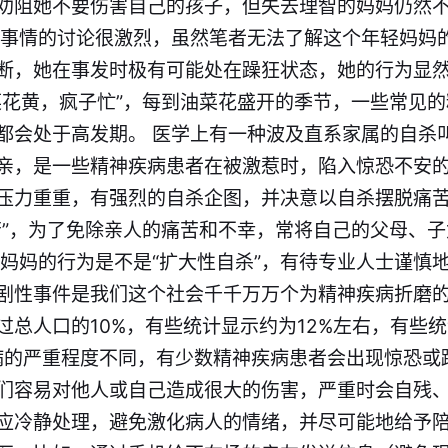
劝阻她不要伤害自己的孩子，但失去理智的妈妈仍然
件事情的讨论很激烈，虽然笔者无法了解这个年轻妈妈
断，她在事发时极有可能处在躁狂状态，她的行为显
菜花黄，疯子忙”，每到油菜花盛开的季节，一些常见
都会处于高发期。 医学上有一种波及直系家属的自杀叫
亲，是一些精神疾病患者在被激惹时，陷入惊恐不安
压力重重，有强烈的自杀企图，并决意以自杀摆脱痛
苦”，为了免除亲人的痛苦和不幸，常将自己的父母、
的妈妈的行为是不是“扩大性自杀”，有待专业人士谨慎
剧性事件是我们这个社会千千万万个为精神疾病折磨
过总人口的10%，有些统计显示约为12%左右，有些
神疾病的严重程度不同，有少数精神疾病患者会出现惊恐
们容易对他人或自己造成很大的伤害，严重时会自残
应冷静处理，避免激化病人的情绪，并尽可能地给予陪