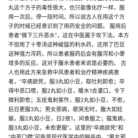
丸这个方子的毒性很大，也只能像化疗一样，服
用一次后​，停一段时间。​所以说古人在用这个方
子的时候已经意识到了用药安全的问题。 服用后
患者“微下三升恶水”，这在中医属于攻下法。本方
不但用了十枣汤这种峻猛的利水药，还用了巴豆
这种强力泻药，所以患者服药后会有腹泻和小​便
增多的反应。​这对于腹水患者来说是必要的。 古
人也用此方来急救中风患者和治疗精神疾病患
者，“卒病欲死，服3丸如小豆，取吐利即愈；卒
得中恶口噤，服2丸如小豆，暖水1
合
灌口，令下
微利即愈；五疰鬼刺客忤，服2丸如小豆，不愈，
后日更服3丸；男女邪病，歌哭无时，腹大如妊
娠，服2丸如小豆，日2夜1，间食服之；猫鬼病，
服3丸如小豆，未愈更服”​。这里的“卒病欲死”和
“中恶口噤”可能是现代医学中的脑卒中，“男女邪