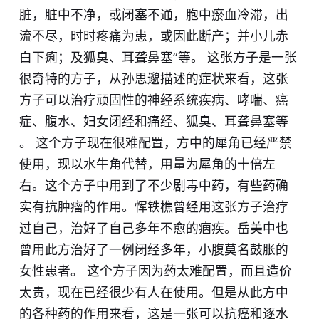
脏，脏中不净，或闭塞不通，胞中瘀血冷滞，出
流不尽，时时疼痛为患，或因此断产；并小儿赤
白下痢；及狐臭、耳聋鼻塞”等。 这张方子是一张
很奇特的方子，从孙思邈描述的症状来看，这张
方子可以治疗顽固性的神经系统疾病、哮喘、癌
症、腹水、妇女闭经和痛经、狐臭、耳聋鼻塞等​
。 这个方子现在很难配置，方中的犀角已经严禁
使用，现以水牛角代替，用量为犀角的十倍左
右。​这个方子中用到了不少剧毒中药，有些药确
实有抗肿瘤的作用。恽铁樵曾经用这
张
方子治疗
过自己，治好了自己多年不愈的​痼疾。岳美中也
曾用此方治好了一例闭经多年，小腹莫名鼓胀的​
女性患者。 这个方子因为药太难配置，而且造价
太贵，现在已经很少有人在使用。但是从此方中
的各种药的作用来看，这是一张可以抗癌和
逐
水