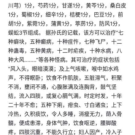
川芎）1分，芍药1分，甘遂1分，黄芩1分，桑白皮
1分，蜀椒1分，细辛1分，桔梗1分，巴豆1分，前
胡1分，紫菀1分，蒲黄1分，葶苈1分，防风1分，
蜈蚣3节组成。 据孙氏的记载，该方可以治疗“七
种癖块，五种癫病，十种疰忤，七种飞尸，十二
种蛊毒，五种黄病，十二
时
疟疾，十种水病，八
种大风........”等各种怪病。其可治疗的症状包括
“风入头，眼暗
漠
漠；及上气咳嗽，喉中如水鸡
声，不得眠卧；饮食不作肌肤，五脏滞气，积聚
不消，壅闭不通，心腹胀满及连胸背，鼓气坚
结，流入四肢，或复心膈气满，时定时发，十年
二十年不愈；五种下痢，疳虫、寸白诸虫；上下
冷热，久积痰饮，令人多睡，消瘦无力，
荫
入骨
髓，便成患滞，身体气肿，饮食呕逆，腰脚酸
疼，四肢沉重，不能久行立；妇人因产，冷入子