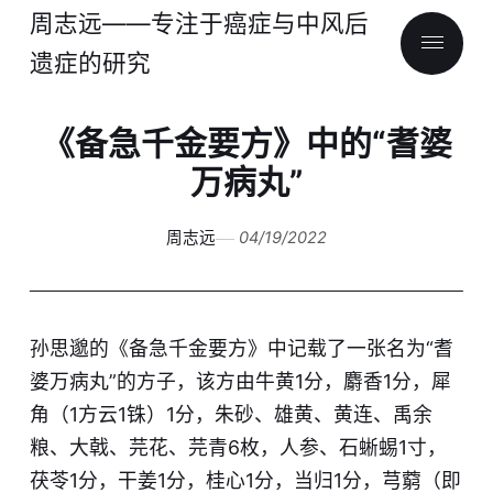
周志远——专注于癌症与中风后
遗症的研究
《备急千金要方》中的“耆婆
万病丸”
周志远
04/19/2022
孙思邈的《备急千金要方》中记载了一张名为“耆
婆万病丸”的方子，该方由牛黄1分，麝香1分，犀
角（1方云1铢）1分，朱砂、雄黄、黄连、禹余
粮、大戟、芫花、芫青6枚，人参、石蜥蜴1寸，
茯苓1分，干姜1分，桂心1分，当归1分，芎藭（即