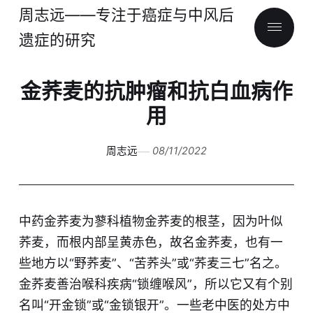
周志远——专注于癌症与中风后
遗症的研究
金荞麦的抗肿瘤和抗白血病作
用
周志远
08/11/2022
中药金荞麦为蓼科植物金荞麦的根茎，因为叶似
荞麦，而根内部呈黄赤色，故名金荞麦，也有一
些地方以“野荞麦”、“苦荞头”或“荞麦三七”名之。
金荞麦善治喉科疾病“锁缠喉风”，所以它又有个别
名叫“开金锁”或“金锁银开”。一些老中医的处方中