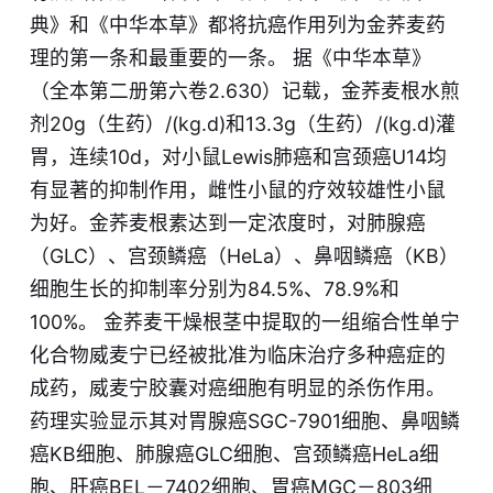
典》和《中华本草》都将抗癌作用列为金荞麦药
理的第一条和最重要的一条。 据《中华本草》
（全本第二册第六卷2.630）记载，金荞麦根水煎
剂20g（生药）/(kg.d)和13.3g（生药）/(kg.d)灌
胃，连续10d，对小鼠Lewis肺癌和宫颈癌U14均
有显著的抑制作用，雌性小鼠的疗效较雄性小鼠
为好。金荞麦根素达到一定浓度时，对肺腺癌
（GLC）、宫颈鳞癌（HeLa）、鼻咽鳞癌（KB）
细胞生长的抑制率分别为84.5%、78.9%和
100%。 金荞麦干燥根茎中提取的一组缩合性单宁
化合物威麦宁已经被批准为临床治疗多种癌症的
成药，威麦宁胶囊对癌细胞有明显的杀伤作用。
药理实验显示其对胃腺癌SGC-7901细胞、鼻咽鳞
癌KB细胞、肺腺癌GLC细胞、宫颈鳞癌HeLa细
胞、肝癌BEL－7402细胞、胃癌MGC－803细