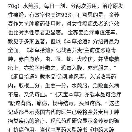
70g）水煎服，每日一剂，分两次服用，治疗原发
性痛经，有效率也高达93%。有意思的是，金荞
麦作为抗肿瘤药使用时，对女性癌症患者的疗效
也比对男性患者更显著。 金荞麦治疗痈疽疮毒，
散见于多家医著，但以《本草拾遗》介绍得最为
全面。《本草拾遗》记载金荞麦“主痈疽恶疮毒
肿，赤白游疹，虫、蚕、蛇、犬咬伤，并醋摩敷
疮上，亦捣茎叶敷之，恐毒入腹，亦煮服之。”
《纲目拾遗》载本品“治乳痈风毒，入诸散毒药
内，取根二分，生姜一分，水煎服。治败血久病
不痊，又洗痔血。”《天宝本草》亦载本品可治疗
“腰疼背痛，瘰疬，杨梅结毒，头风疼痛。” 这些
记载都显示我国古代的医生已经将金荞麦用于肿
瘤类疾病的治疗，现代药理研究显示金荞麦的确
有抗癌作用。当代中草药大型辞书《中药大辞