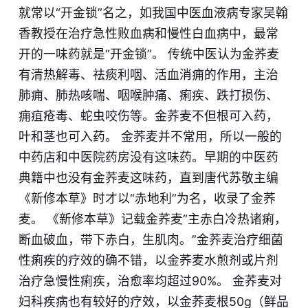
就常以“开金锁”名之，如我国中医血液病专家吴翰
香教授在治疗急性败血病和慢性白血病中，最常
开的一味药就是“​开金锁”​。​ 传统中医认为金荞麦
有清热解毒、祛痰利咽、活血消痈的作用，主治
肺痈、肺热咳喘、咽喉肿痛、痢疾、跌打损伤、
痈疽疮毒、蛇虫咬伤等。金荞麦不但根可入药，
叶和茎也可入药。 金荞麦并不常用，所以一般的
中药店和中医院药房没有这味药。早期的中医药
典籍中也没有金荞麦这味药，直到唐代苏敬主编
《新修本草》时才以“赤地利”为名，收录了金荞
麦。 《新修本草》记载金荞麦“主赤白冷热诸痢，
断血破血，带下赤白，生肌肉。”金荞麦治疗细菌
性痢疾的疗效的确不错，以金荞麦水煎剂或片剂
治疗急慢性痢疾，治愈率均超过90%。 金荞麦对
妇科疾病也有较好的疗效，以金荞麦根50g（鲜品