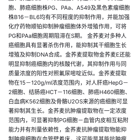
胞、肺癌细胞株PG、PAa、A549及黑色素瘤细胞
株B16－BL6均有不同程度的抑制作用，并能加强
化疗药物顺铂抑制肿瘤细胞体外增殖作用，可将
PG和PAa细胞周期阻滞在S期。 金荞麦对多种人
癌细胞具有显著杀伤作用，能抑制其干细胞生长
增殖及抑制DNA合成。金荞麦提取物金荞麦E还能
明显抑制癌细胞内的核酸代谢，其抑制作用与同
质量浓度的阳性对照氟尿嘧啶近似。金荞麦提取
物在15－120g/ml浓度范围内，对人肝癌HepG－
2细胞、结肠癌HCT－116细胞、肺癌H460细胞、
白血病K562细胞及骨骼U2OS来源的癌细胞可显
著抑制其生长。金荞麦抗肿瘤提取物在一定浓度
范围内，可显著抑制PG细胞－血管内皮相互粘附
能力并有剂量依赖性，金荞麦抗肿瘤提取物能抑
制肿瘤细胞在血管壁着床，这可能是其能抗肿瘤