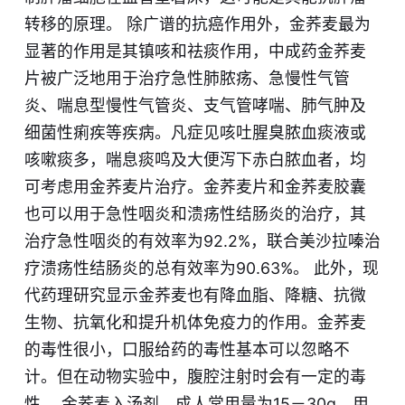
转移的原理。 除广谱的抗癌作用外，金荞麦最为
显著的作用是其镇咳和祛痰作用，中成药金荞麦
片被广泛地用于治疗急性肺脓疡、急慢性气管
炎、喘息型慢性气管炎、支气管哮喘、肺气肿及
细菌性痢疾等疾病。凡症见咳吐腥臭脓血痰液或
咳嗽痰多，喘息痰鸣及大便泻下赤白脓血者，均
可考虑用金荞麦片治疗。金荞麦片和金荞麦胶囊
也可以用于急性咽炎和溃疡性结肠炎的治疗，其
治疗急性咽炎的有效率为92.2%，联合美沙拉嗪治
疗溃疡性结肠炎的总有效率为90.63%。 此外，现
代药理研究显示金荞麦也有降血脂、降糖、抗微
生物、抗氧化和提升机体免疫力的作用。金荞麦
的毒性很小，口服给药的毒性基本可以忽略不
计。但在动物实验中，腹腔注射时会有一定的毒
性。 金荞麦入汤剂，成人常用量为15－30g，用