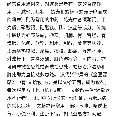
经常食用蛤蜊肉，对这类患者有一定的食疗作
用，可减轻其症状。 蛤壳和蛤粉（蛤壳研磨而成
的粉末）则为常用的中药，蛤壳中含碳酸钙、甲
壳质、磷酸钙、硅酸镁、碘、溴盐等成分。传统
中医认为蛤壳味咸，微寒，归肺、胃、肾经，有
清肺、化痰、软坚、利水、制酸、敛疮等功效，
主治痰热咳嗽、瘿瘤、痰核、胁痛、湿热水肿、
淋浊带下、胃痛泛酸、臁疮湿疹等，可内服，亦
可研末撒在患处或调敷在患处，蛤粉治疗湿疹和
臁疮即为直接撒敷患处。 汉代张仲景的《金匮要
略》中有“文蛤散”方，是以文蛤五两，研为散剂，
每次服用方寸匕（约1-3克），文蛤散主治“渴欲饮
水不止者”，此即中医所说的“上消”证，为糖尿病
的常见症状。 文蛤亦经常用于治疗水肿、咳逆上
气、小便不利、坐卧不得。如《圣惠方》就记