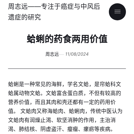
周志远——专注于癌症与中风后
遗症的研究
蛤蜊的药食两用价值
周志远
11/08/2024
蛤蜊是一种常见的海鲜，学名文蛤，是帘蛤科文
蛤属动物文蛤。文蛤富含蛋白质，不但有较高的
营养价值，而且其肉和壳还都有一定的药用价
值。 文蛤肉又称海蛤肉、蛤蜊肉，传统中医认为
文蛤肉有润燥止渴、软坚消肿的作用，主治消
渴、肺结核、阴虚盗汗、瘿瘤、瘰疬等疾病。