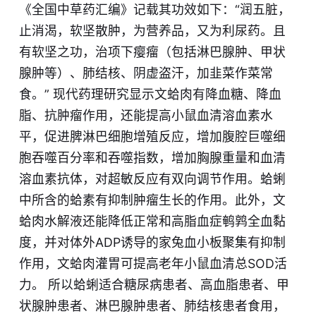
《全国中草药汇编》记载其功效如下：“润五脏，
止消渴，软坚散肿，为营养品，又为利尿药。且
有软坚之功，治项下瘿瘤（包括淋巴腺肿、甲状
腺肿等）、肺结核、阴虚盗汗，加韭菜作菜常
食。” 现代药理研究显示文蛤肉有降血糖、降血
脂、抗肿瘤作用，还能提高小鼠血清溶血素水
平，促进脾淋巴细胞增殖反应，增加腹腔巨噬细
胞吞噬百分率和吞噬指数，增加胸腺重量和血清
溶血素抗体，对超敏反应有双向调节作用。蛤蜊
中所含的蛤素有抑制肿瘤生长的作用。此外，文
蛤肉水解液还能降低正常和高脂血症鹌鹑全血黏
度，并对体外ADP诱导的家兔血小板聚集有抑制
作用，文蛤肉灌胃可提高老年小鼠血清总SOD活
力。 所以蛤蜊适合糖尿病患者、高血脂患者、甲
状腺肿患者、淋巴腺肿患者、肺结核患者食用，