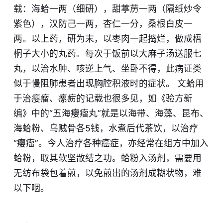
载：海蛤一两（细研），甜葶苈一两（隔纸炒令
紫色），汉防己一两，杏仁一分，桑根白皮一
两。以上药，研为末，以枣肉一起捣烂，做成梧
桐子大小的丸药。每次于饭前以大麻子汤送服七
丸，以治水肿、咳逆上气、坐卧不得，此病证类
似于慢阻肺患者出现胸腔积液时的症状。 文蛤用
于治瘿瘤、瘰疬的记载也很多见，如《验方新
编》中的“五海瘿瘤丸”就是以海带、海藻、昆布、
海蛤粉、乌贼骨各5钱，水煮后代茶饮，以治疗
“瘿瘤”。今人治疗各种癌症，亦经常在组方中加入
蛤粉，取其软坚散结之功。蛤粉入汤剂，需要用
无纺布袋包着煎，以免煎出的汤剂成糊状物，难
以下咽。